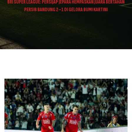
BRI SUPER LEAGUE: PERSIJAP JEPARA HEMPASKAN JUARA BERTAHAN
PERSIB BANDUNG 2–1 DI GELORA BUMI KARTINI