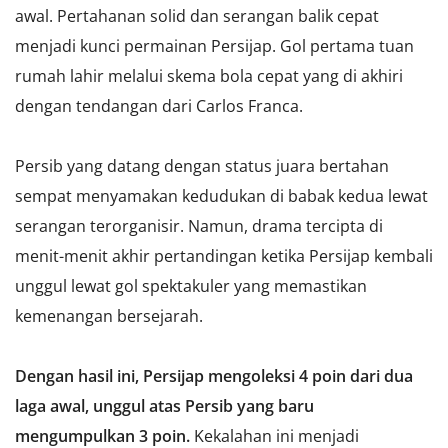
awal. Pertahanan solid dan serangan balik cepat
menjadi kunci permainan Persijap. Gol pertama tuan
rumah lahir melalui skema bola cepat yang di akhiri
dengan tendangan dari Carlos Franca.
Persib yang datang dengan status juara bertahan
sempat menyamakan kedudukan di babak kedua lewat
serangan terorganisir. Namun, drama tercipta di
menit-menit akhir pertandingan ketika Persijap kembali
unggul lewat gol spektakuler yang memastikan
kemenangan bersejarah.
Dengan hasil ini, Persijap mengoleksi 4 poin dari dua
laga awal, unggul atas Persib yang baru
mengumpulkan 3 poin.
Kekalahan ini menjadi