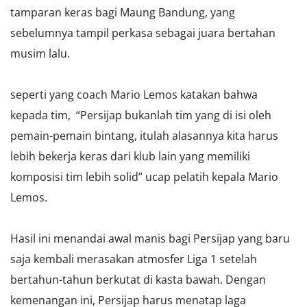
tamparan keras bagi Maung Bandung, yang
sebelumnya tampil perkasa sebagai juara bertahan
musim lalu.
seperti yang coach Mario Lemos katakan bahwa
kepada tim, “Persijap bukanlah tim yang di isi oleh
pemain-pemain bintang, itulah alasannya kita harus
lebih bekerja keras dari klub lain yang memiliki
komposisi tim lebih solid” ucap pelatih kepala Mario
Lemos.
Hasil ini menandai awal manis bagi Persijap yang baru
saja kembali merasakan atmosfer Liga 1 setelah
bertahun-tahun berkutat di kasta bawah. Dengan
kemenangan ini, Persijap harus menatap laga