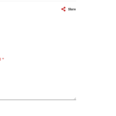
Share
d *